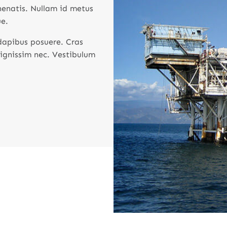
nenatis. Nullam id metus
ue.
 dapibus posuere. Cras
dignissim nec. Vestibulum