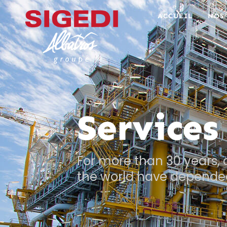
ACCUEIL
NOS
Services
For more than 30 years
the world have depended