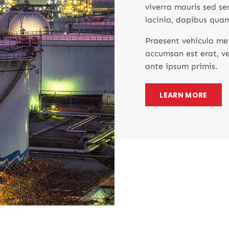
viverra mauris sed s
lacinia, dapibus quam
Praesent vehicula met
accumsan est erat, ve
ante ipsum primis.
LEARN MORE