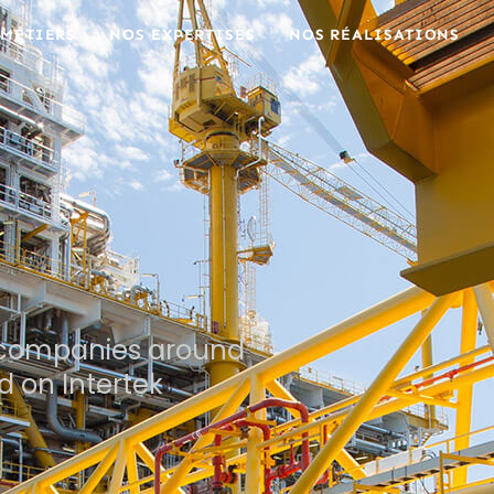
 MÉTIERS
NOS EXPERTISES
NOS RÉALISATIONS
, companies around
 on Intertek