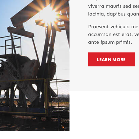
viverra mauris sed s
lacinia, dapibus quam
Praesent vehicula met
accumsan est erat, ve
ante ipsum primis.
LEARN MORE