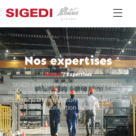
Nos expertises
Accueil
/
Expertises
SIGEDI sait gérer des projets complets,
depuis les études et le cahier des charges
initial, jusqu’à l’installation sur site, en passant
par la fabrication des pièces.