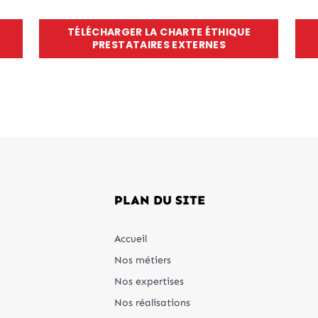
pement et maintien des
TÉLÉCHARGER LA CHARTE ÉTHIQUE
ces
• Éthique des affaires
PRESTATAIRES EXTERNES
 du "zéro accident"
• Lutte contre les risques CF
 du bien-être et de la qualité
• Concurrence loyale
ravail
• Respect des droits de prop
tion continue de la culture
PLAN DU SITE
Accueil
Nos métiers
Nos expertises
Nos réalisations