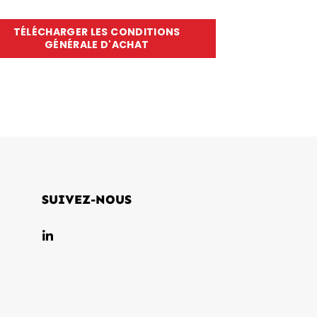
TÉLÉCHARGER LES CONDITIONS
• Mixité et égalité professionnelle
GÉNÉRALE D'ACHAT
• Lutte contre toute forme de
SI
discrimination
• Ancrage local
riété
• Favoriser les circuits courts
SUIVEZ-NOUS