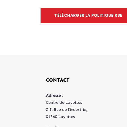
• Dévelop
• Réduction de l'empreinte carbone
compéten
TÉLÉCHARGER LA POLITIQUE RSE
• Allégement la consommation
• Objectif
d’énergie
• S'assurer
• Prévention des pollutions
de vie au t
• Respect des obligations de
• Améliora
conformité
Q3SRE
CONTACT
Adresse :
Centre de Loyettes
Z.I. Rue de l’industrie,
01360 Loyettes