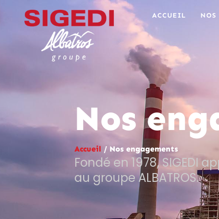
ACCUEIL
NOS
Nos eng
Accueil
/
Nos engagements
Fondé en 1978, SIGEDI ap
au groupe ALBATROS.