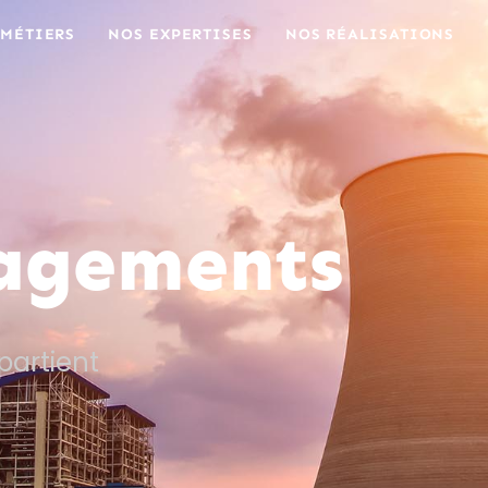
 MÉTIERS
NOS EXPERTISES
NOS RÉALISATIONS
agements
partient